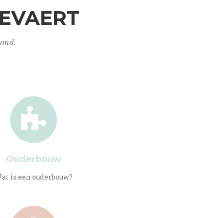
GEVAERT
land.
Ouderbouw
at is een ouderbouw?