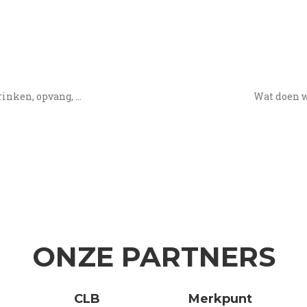
inken, opvang, ...
Wat doen w
ONZE PARTNERS
CLB
Merkpunt