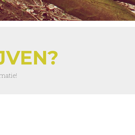
JVEN?
matie!