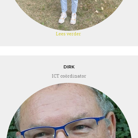
Lees verder
over
Ilse
DIRK
ICT coördinator