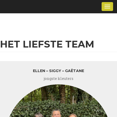
Overslaan
Togg
en
navi
naar
de
inhoud
gaan
HET LIEFSTE TEAM
ELLEN – SIGGY – GAËTANE
jongste kleuters