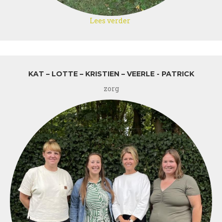
Lees verder
over
Julie
–
Bea
–
Mina
KAT – LOTTE – KRISTIEN – VEERLE - PATRICK
zorg