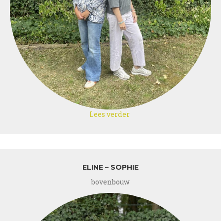
Lees verder
over
Stephanie
–
Annelies
ELINE – SOPHIE
bovenbouw