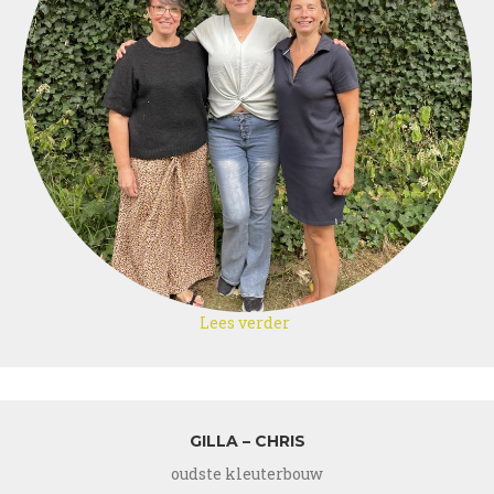
Lees verder
over
Ellen
–
Siggy
–
Gaëtane
GILLA – CHRIS
oudste kleuterbouw