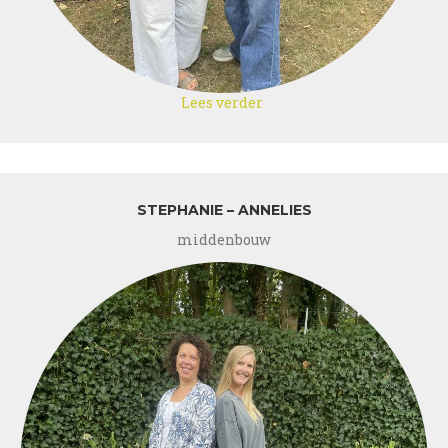
Lees verder
over
Eva
-
Nathalie
STEPHANIE – ANNELIES
middenbouw