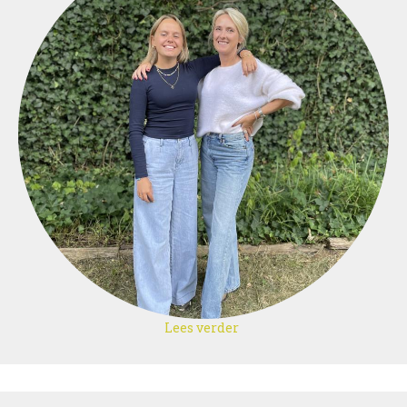
Lees verder
over
Eline
–
Sophie