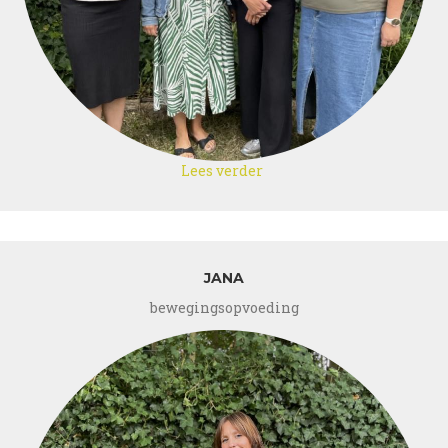
Lees verder
over
Kat
–
Lotte
–
Kristien
JANA
–
bewegingsopvoeding
Veerle
-
Patrick