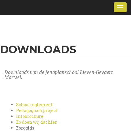
Overslaan
Togg
en
navi
naar
de
inhoud
gaan
DOWNLOADS
Downloads van de Jenaplanschool Lieven-Gevaert
Mortsel.
Schoolreglement
Pedagogisch project
Infobrochure
Zo doen wij dat hier
Zorggids