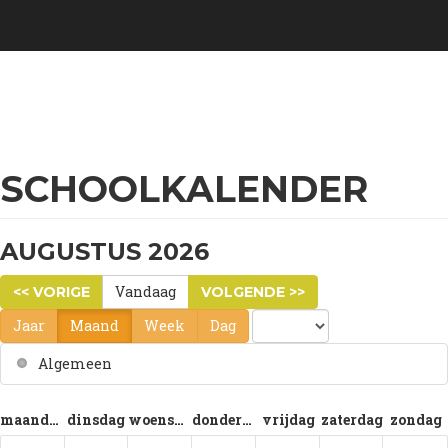
field_calender_typefield_calender_
Overslaan
en
naar
de
inhoud
gaan
SCHOOLKALENDER
AUGUSTUS 2026
Vandaag
<< VORIGE
VOLGENDE >>
Jaar
Maand
Week
Dag
Algemeen
maandag
dinsdag
woensdag
donderdag
vrijdag
zaterdag
zondag