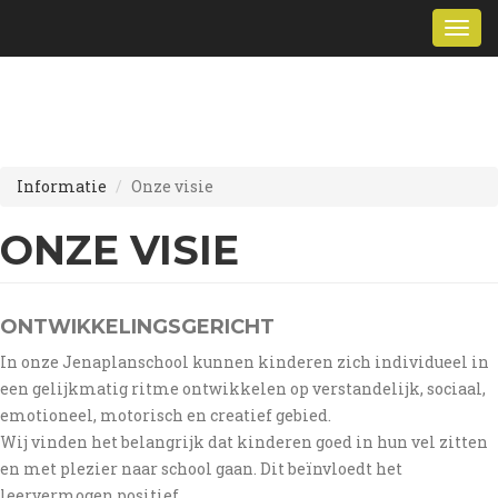
Overslaan
Togg
en
navi
naar
de
inhoud
gaan
Informatie
Onze visie
ONZE VISIE
ONTWIKKELINGSGERICHT
In onze Jenaplanschool kunnen kinderen zich individueel in
een gelijkmatig ritme ontwikkelen op verstandelijk, sociaal,
emotioneel, motorisch en creatief gebied.
Wij vinden het belangrijk dat kinderen goed in hun vel zitten
en met plezier naar school gaan. Dit beïnvloedt het
leervermogen positief.