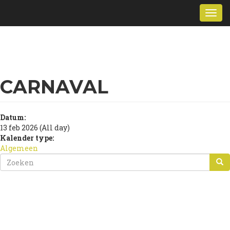
Overslaan
Togg
en
navi
naar
de
inhoud
gaan
CARNAVAL
Datum:
13 feb 2026 (All day)
Kalender type:
Algemeen
ZOEKVELD
ZOEKEN